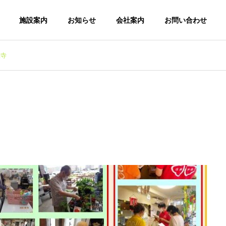
施設案内
お知らせ
会社案内
お問い合わせ
笠寺
自由ヶ丘
天白
ス「らしく」元
デイサービス「らしく」
和
施設はこちら
名古屋市昭和区の施設はこちら
ス「らしく」自
【12月号】らしく便り 自由
【12月号】らしく便
の施設はこちら
ヶ丘