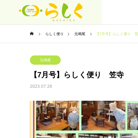
らしく便り
元鳴尾
【7月号】らしく便り 
昭和
デイサービ
元鳴尾
鳴尾
名古屋市南区の
【7月号】らしく便り 笠寺
施設案内
2023.07.28
各施設の様子はこちら
デイサービ
由が丘
しく便り 元鳴
【12月号】らしく便り 昭和
名古屋市千種区